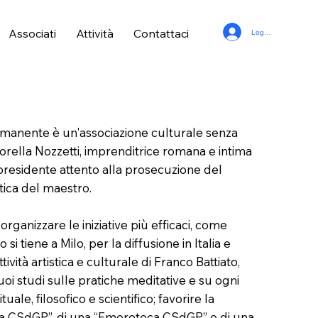
Associati
Attività
Contattaci
Log In
ermanente è un'associazione culturale senza
orella Nozzetti, imprenditrice romana e intima
 presidente attento alla prosecuzione del
tica del maestro.
organizzare le iniziative più efficaci, come
si tiene a Milo, per la diffusione in Italia e
ività artistica e culturale di Franco Battiato,
uoi studi sulle pratiche meditative e su ogni
tuale, filosofico e scientifico; favorire la
eca CSdGP”, di una “Emeroteca CSdGP” e di una