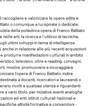
 raccogliere e valorizzare le opere edite e
attiato o comunque a lui ispirate o dedicate;
tutela della poliedrica opera di Franco Battiato
elle arti, la ricerca e l’utilizzo di tecniche,
gli ultimi sviluppi in tema di intelligenza
li, anche in relazione alle più recenti acquisizioni
re e produrre manifestazioni culturali in ambito
eristico, televisivo, oltre a reading, convegni,
erti, mostre; promuovere e incoraggiare
rizzare l’opera di Franco Battiato; indire
destinate a docenti, ricercatori e laureandi o
terario rivolti a qualsiasi utenza e riguardanti
re a vario titolo, per iniziative aventi analoghe
zzazioni ed enti, istituti culturali nazionali e
ecifiche attività formative e convenzioni -