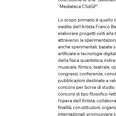
“Mediateca CSdGP”.
Lo scopo primario è quello di
inedite dell’Artista Franco B
elaborare progetti volti alla 
attraverso la sperimentazione n
anche sperimentali, basate su
artificiale e tecnologie digita
della fisica quantistica; indi
musicale, filmico, teatrale, op
congressi, conferenze, conc
pubblicazioni destinate a valo
concorsi per borse di studio 
concorsi di tipo filosofico-let
l’opera dell’Artista; collabora
finalità, con istituzioni, organi
internazionali; promuovere sp