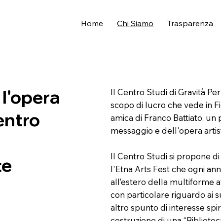
Home
Chi Siamo
Trasparenza
 l'opera
Il Centro Studi di Gravità P
scopo di lucro che vede in Fi
entro
amica di Franco Battiato, un
messaggio e dell'opera artis
Il Centro Studi si propone di 
te
l'Etna Arts Fest che ogni anno 
all’estero della multiforme att
con particolare riguardo ai s
altro spunto di interesse spiri
costruzione di una “Bibliot