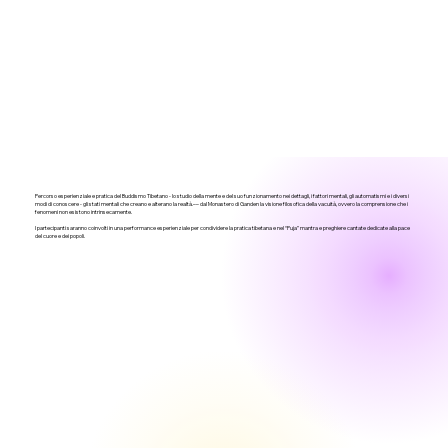
Percorso esperienziale e pratica del Buddismo Tibetano - lo studio della mente e del suo funzionamento nei dettagli, i fattori mentali, gli automatismi e i diversi
modi di conoscere - gli stati mentali che creano e alterano la realtà.–– dal Monastero di Ganden la visione filosofica della vacuità, ovvero la comprensione che i
fenomeni non esistono intrinsecamente.
I partecipanti saranno coinvolti in una performance esperienziale per condividere la pratica tibetana e nel “Puja” mantra e preghiere cantate dedicate alla pace
del cuore e dei popoli.